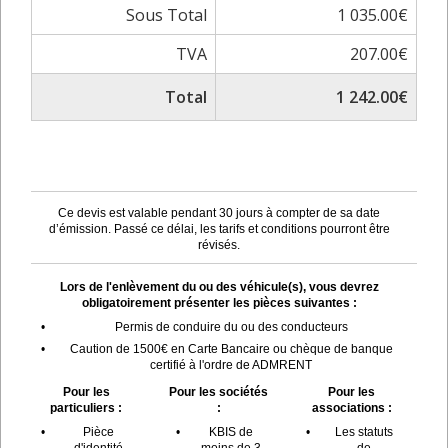
Sous Total
1 035.00€
TVA
207.00€
Total
1 242.00€
Ce devis est valable pendant 30 jours à compter de sa date
d’émission. Passé ce délai, les tarifs et conditions pourront être
révisés.
Lors de l'enlèvement du ou des véhicule(s), vous devrez
obligatoirement présenter les pièces suivantes :
•
Permis de conduire du ou des conducteurs
•
Caution de 1500€ en Carte Bancaire ou chèque de banque
certifié à l'ordre de ADMRENT
Pour les
Pour les sociétés
Pour les
particuliers :
:
associations :
•
Pièce
•
KBIS de
•
Les statuts
d'identité
moins de 3
de