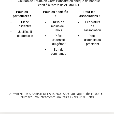
•
Caution de 1500€ en Carte Bancaire ou chèque de banque
certifié à l'ordre de ADMRENT
Pour les
Pour les sociétés
Pour les
particuliers :
:
associations :
•
Pièce
•
KBIS de
•
Les statuts
d'identité
moins de 3
de
mois
l'association
•
Justificatif
de domicile
•
Pièce
•
Pièce
d'identité
d'identité du
du gérant
président
•
Bon de
commande
ADMRENT- RCS PARIS B 811 936 780 - SASU au capital de 10 000 € -
Numéro TVA intracommunautaire FR 90811936780