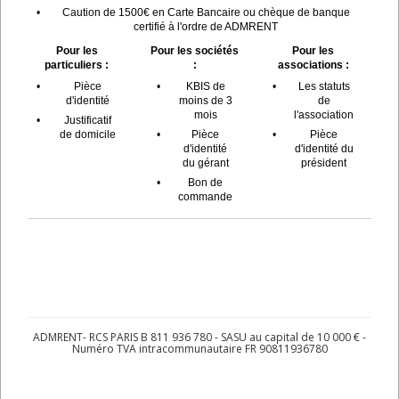
•
Caution de 1500€ en Carte Bancaire ou chèque de banque
certifié à l'ordre de ADMRENT
Pour les
Pour les sociétés
Pour les
particuliers :
:
associations :
•
Pièce
•
KBIS de
•
Les statuts
d'identité
moins de 3
de
mois
l'association
•
Justificatif
de domicile
•
Pièce
•
Pièce
d'identité
d'identité du
du gérant
président
•
Bon de
commande
ADMRENT- RCS PARIS B 811 936 780 - SASU au capital de 10 000 € -
Numéro TVA intracommunautaire FR 90811936780