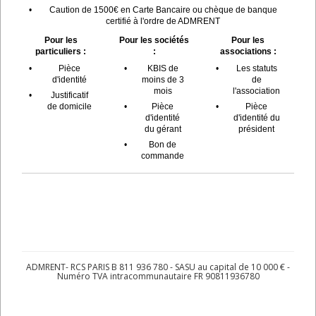
•
Caution de 1500€ en Carte Bancaire ou chèque de banque
certifié à l'ordre de ADMRENT
Pour les
Pour les sociétés
Pour les
particuliers :
:
associations :
•
Pièce
•
KBIS de
•
Les statuts
d'identité
moins de 3
de
mois
l'association
•
Justificatif
de domicile
•
Pièce
•
Pièce
d'identité
d'identité du
du gérant
président
•
Bon de
commande
ADMRENT- RCS PARIS B 811 936 780 - SASU au capital de 10 000 € -
Numéro TVA intracommunautaire FR 90811936780