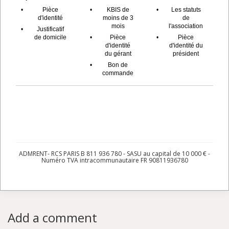
•
Pièce
•
KBIS de
•
Les statuts
d'identité
moins de 3
de
mois
l'association
•
Justificatif
de domicile
•
Pièce
•
Pièce
d'identité
d'identité du
du gérant
président
•
Bon de
commande
ADMRENT- RCS PARIS B 811 936 780 - SASU au capital de 10 000 € -
Numéro TVA intracommunautaire FR 90811936780
Add a comment