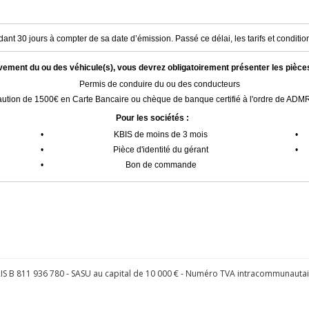
ant 30 jours à compter de sa date d’émission. Passé ce délai, les tarifs et condition
èvement du ou des véhicule(s), vous devrez obligatoirement présenter les pièce
Permis de conduire du ou des conducteurs
ution de 1500€ en Carte Bancaire ou chèque de banque certifié à l'ordre de AD
Pour les sociétés :
•
KBIS de moins de 3 mois
•
•
Pièce d'identité du gérant
•
•
Bon de commande
S B 811 936 780 - SASU au capital de 10 000 € - Numéro TVA intracommunauta