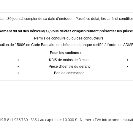
ant 30 jours à compter de sa date d’émission. Passé ce délai, les tarifs et condition
èvement du ou des véhicule(s), vous devrez obligatoirement présenter les pièce
Permis de conduire du ou des conducteurs
ution de 1500€ en Carte Bancaire ou chèque de banque certifié à l'ordre de AD
Pour les sociétés :
•
KBIS de moins de 3 mois
•
•
Pièce d'identité du gérant
•
•
Bon de commande
S B 811 936 780 - SASU au capital de 10 000 € - Numéro TVA intracommunauta